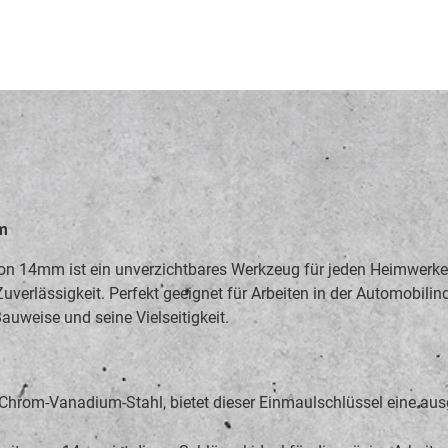
mm
on 14mm ist ein unverzichtbares Werkzeug für jeden Heimwerker
Zuverlässigkeit. Perfekt geeignet für Arbeiten in der Automobili
auweise und seine Vielseitigkeit.
Chrom-Vanadium-Stahl, bietet dieser Einmaulschlüssel eine aus