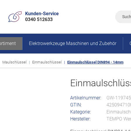
Kunden-Service
0340 512633
rtiment
Elektrowerkzeuge Maschinen und Zubehör
Maulschlüssel
Einmaulschlüssel
Einmaulschlüssel DIN894 - 14mm
Einmaulschlüs
Artikelnummer:
GW-119745
GTIN:
425094710
Kategorie:
Einmaulsch
Hersteller:
TEMPO Wer