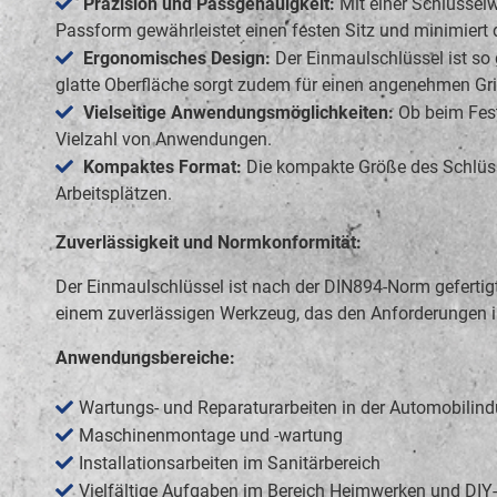
Präzision und Passgenauigkeit:
Mit einer Schlüsselw
Passform gewährleistet einen festen Sitz und minimiert 
Ergonomisches Design:
Der Einmaulschlüssel ist so 
glatte Oberfläche sorgt zudem für einen angenehmen Gri
Vielseitige Anwendungsmöglichkeiten:
Ob beim Fest
Vielzahl von Anwendungen.
Kompaktes Format:
Die kompakte Größe des Schlüss
Arbeitsplätzen.
Zuverlässigkeit und Normkonformität:
Der Einmaulschlüssel ist nach der DIN894-Norm gefertigt,
einem zuverlässigen Werkzeug, das den Anforderungen im
Anwendungsbereiche:
Wartungs- und Reparaturarbeiten in der Automobilind
Maschinenmontage und -wartung
Installationsarbeiten im Sanitärbereich
Vielfältige Aufgaben im Bereich Heimwerken und DIY-