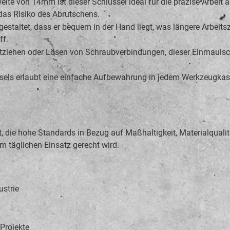
eite von 14mm ist dieser Schlüssel ideal für die präzise Arbeit
das Risiko des Abrutschens.
gestaltet, dass er bequem in der Hand liegt, was längere Arbei
ff.
ziehen oder Lösen von Schraubverbindungen, dieser Einmaulschlüs
els erlaubt eine einfache Aufbewahrung in jedem Werkzeugkaste
 die hohe Standards in Bezug auf Maßhaltigkeit, Materialqualitä
 täglichen Einsatz gerecht wird.
ustrie
Projekte