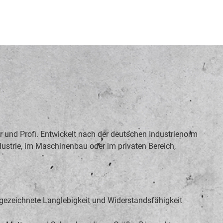
 und Profi. Entwickelt nach der deutschen Industrienorm
ndustrie, im Maschinenbau oder im privaten Bereich,
gezeichnete Langlebigkeit und Widerstandsfähigkeit