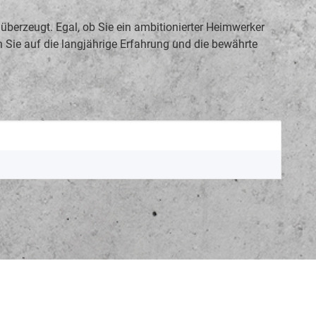
berzeugt. Egal, ob Sie ein ambitionierter Heimwerker
uen Sie auf die langjährige Erfahrung und die bewährte