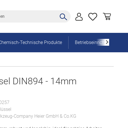
Chemisch-Technische Produkte
Betriebseinrichtung
sel DIN894 - 14mm
0257
lüssel
kzeug-Company Heier GmbH & Co.KG