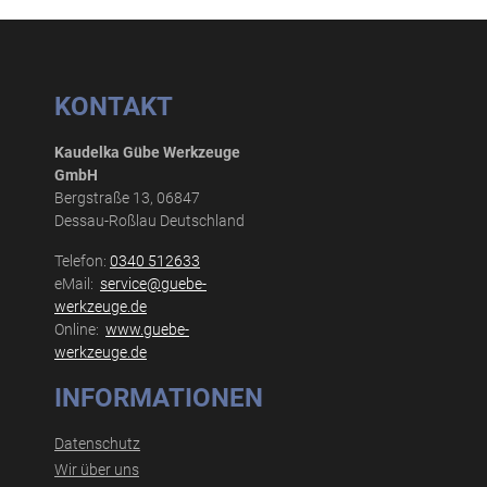
KONTAKT
Kaudelka Gübe Werkzeuge
GmbH
Bergstraße 13, 06847
Dessau-Roßlau Deutschland
Telefon:
0340 512633
eMail:
service@guebe-
werkzeuge.de
Online:
www.guebe-
werkzeuge.de
INFORMATIONEN
Datenschutz
Wir über uns