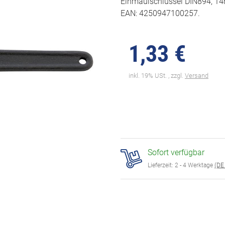
Einmaulschlüssel DIN894, 14mm
EAN: 4250947100257.
1,33 €
inkl. 19% USt. , zzgl.
Versand
Sofort verfügbar
Lieferzeit:
2 - 4 Werktage
(DE