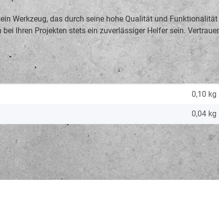
n Werkzeug, das durch seine hohe Qualität und Funktionalität ü
n bei Ihren Projekten stets ein zuverlässiger Helfer sein. Vertra
0,10 kg
0,04
kg