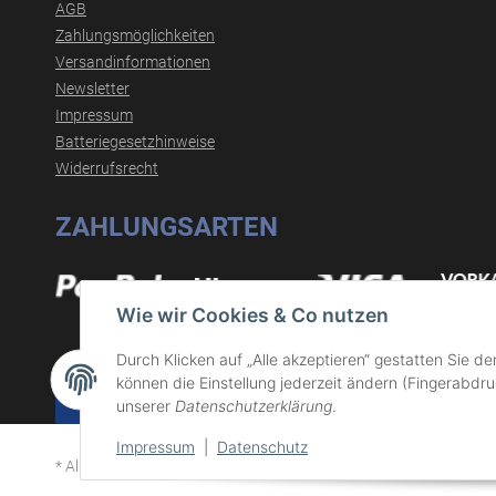
AGB
Zahlungsmöglichkeiten
Versandinformationen
Newsletter
Impressum
Batteriegesetzhinweise
Widerrufsrecht
ZAHLUNGSARTEN
Wie wir Cookies & Co nutzen
Durch Klicken auf „Alle akzeptieren“ gestatten Sie d
können die Einstellung jederzeit ändern (Fingerabdruc
Vertrag widerrufen
unserer
Datenschutzerklärung
.
Impressum
|
Datenschutz
* Alle Preise inkl. gesetzlicher USt., zzgl.
Versand
© guebe-werkzeu