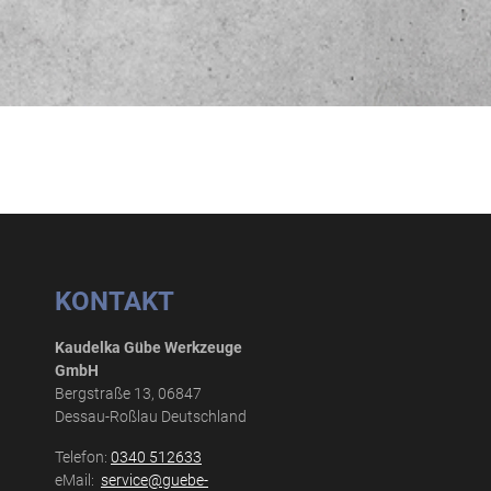
KONTAKT
Kaudelka Gübe Werkzeuge
GmbH
Bergstraße 13, 06847
Dessau-Roßlau Deutschland
Telefon:
0340 512633
eMail:
service@guebe-