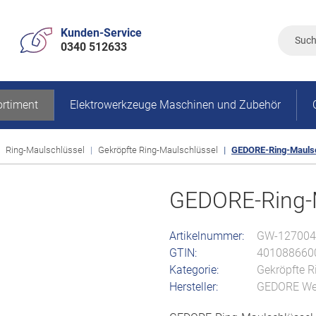
Kunden-Service
0340 512633
rtiment
Elektrowerkzeuge Maschinen und Zubehör
Ring-Maulschlüssel
Gekröpfte Ring-Maulschlüssel
GEDORE-Ring-Maulsc
GEDORE-Ring-M
Artikelnummer:
GW-127004
GTIN:
401088660
Kategorie:
Gekröpfte R
Hersteller:
GEDORE Wer