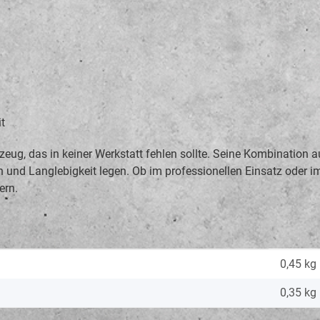
t
ug, das in keiner Werkstatt fehlen sollte. Seine Kombination au
on und Langlebigkeit legen. Ob im professionellen Einsatz oder i
ern.
0,45 kg
0,35
kg