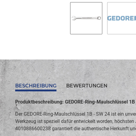
BESCHREIBUNG
BEWERTUNGEN
Produktbeschreibung: GEDORE-Ring-Maulschlüssel 1B
Der GEDORE-Ring-Maulschlüssel 1B - SW 24 ist ein unver
Werkzeug ist speziell dafür entwickelt worden, höchste
4010886600238 garantiert die authentische Herkunft und