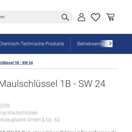
Chemisch-Technische Produkte
Betriebseinrichtung
hlüssel 1B - SW 24
aulschlüssel 1B - SW 24
0238
ing-Maulschlüssel
kzeugfabrik GmbH & Co. KG