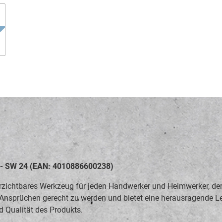
 - SW 24 (EAN: 4010886600238)
zichtbares Werkzeug für jeden Handwerker und Heimwerker, der W
n Ansprüchen gerecht zu werden und bietet eine herausragende L
 Qualität des Produkts.