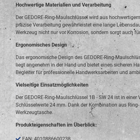
Hochwertige Materialien und Verarbeitung
Der GEDORE-Ring-Maulschlüssel wird aus hochwertigem Ch
präzise Verarbeitung gewährleistet eine lange Lebensdau
Werkzeug nicht nur vor Korrosion, sondern sorgt auch fü
Ergonomisches Design
Das ergonomische Design des GEDORE-Ring-Maulschlüssel
liegt angenehm in der Hand und bietet einen sicheren Ha
Begleiter für professionelle Handwerksarbeiten und ambit
Vielseitige Einsatzmöglichkeiten
Der GEDORE-Ring-Maulschlüssel 1B - SW 24 ist in einer 
Schlüsselweite 24 mm. Dank der Kombination aus Ring- u
Werkzeugtasche.
Produkteigenschaften im Überblick:
EAN: 4010886600238