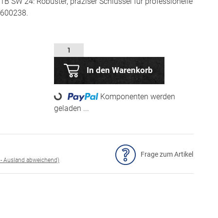
 SW 24: Robuster, präziser Schlüssel für professionelle
600238.
In den Warenkorb
Loading...
Komponenten werden
geladen ...
Frage zum Artikel
 - Ausland abweichend)