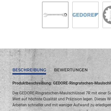
BESCHREIBUNG
BEWERTUNGEN
Produktbeschreibung: GEDORE-Ringratschen-Maulschl
Der GEDORE-Ringratschen-Maulschlüssel 7R mit einer Sch
Wert auf höchste Qualität und Präzision legen. Dieses We
Arbeiten schneller und mit weniger Aufwand zu erledigen