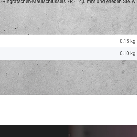
E-Ringratschen-Maulschlüssels 7R - 14,0 mm und erleben Sie, wie
0,15 kg
0,10
kg