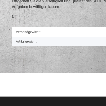
Entdecken Sie die Vielseitigkeit und Qualität des GEDOR
Aufgaben bewältigen lassen.
},
Produkteigenschaft
Wert
Versandgewicht:
Artikelgewicht: