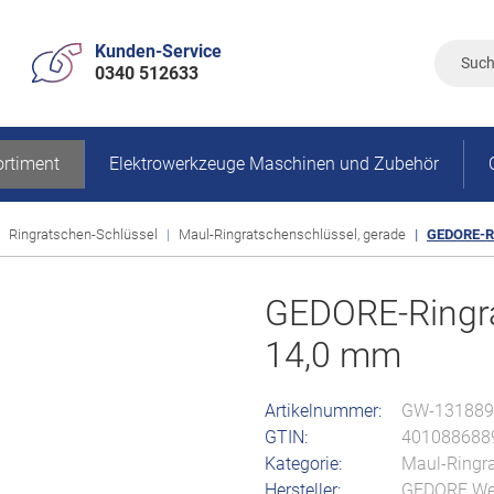
Kunden-Service
0340 512633
rtiment
Elektrowerkzeuge Maschinen und Zubehör
Ringratschen-Schlüssel
Maul-Ringratschenschlüssel, gerade
GEDORE-Ri
GEDORE-Ringra
14,0 mm
Artikelnummer:
GW-131889
GTIN:
401088688
Kategorie:
Maul-Ringra
Hersteller:
GEDORE Wer