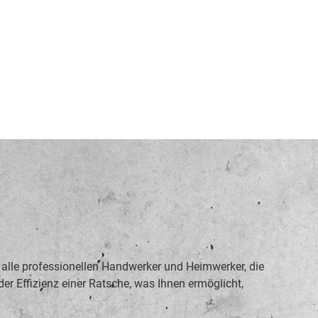
alle professionellen Handwerker und Heimwerker, die
er Effizienz einer Ratsche, was Ihnen ermöglicht,