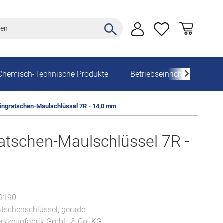
Chemisch-Technische Produkte
Betriebseinrichtung
ngratschen-Maulschlüssel 7R - 14,0 mm
tschen-Maulschlüssel 7R -
9190
tschenschlüssel, gerade
kzeugfabrik GmbH & Co. KG