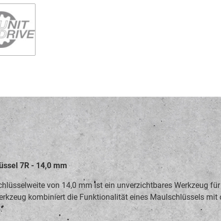
üssel 7R - 14,0 mm
lüsselweite von 14,0 mm ist ein unverzichtbares Werkzeug für 
rkzeug kombiniert die Funktionalität eines Maulschlüssels mit d
.