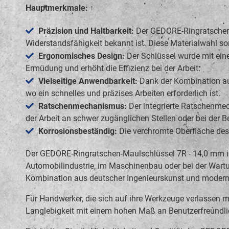
Hauptmerkmale:
Präzision und Haltbarkeit:
Der GEDORE-Ringratschen-M
Widerstandsfähigkeit bekannt ist. Diese Materialwahl s
Ergonomisches Design:
Der Schlüssel wurde mit eine
Ermüdung und erhöht die Effizienz bei der Arbeit.
Vielseitige Anwendbarkeit:
Dank der Kombination aus
wo ein schnelles und präzises Arbeiten erforderlich ist.
Ratschenmechanismus:
Der integrierte Ratschenmec
der Arbeit an schwer zugänglichen Stellen oder bei der
Korrosionsbeständig:
Die verchromte Oberfläche des 
Der GEDORE-Ringratschen-Maulschlüssel 7R - 14,0 mm ist 
Automobilindustrie, im Maschinenbau oder bei der Wartung
Kombination aus deutscher Ingenieurskunst und modernst
Für Handwerker, die sich auf ihre Werkzeuge verlassen 
Langlebigkeit mit einem hohen Maß an Benutzerfreundlic