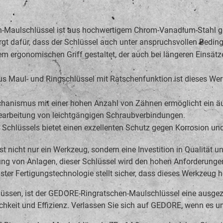
aulschlüssel ist aus hochwertigem Chrom-Vanadium-Stahl gefer
orgt dafür, dass der Schlüssel auch unter anspruchsvollen Bedi
m ergonomischen Griff gestaltet, der auch bei längeren Einsätzen
 Maul- und Ringschlüssel mit Ratschenfunktion ist dieses Werk
hanismus mit einer hohen Anzahl von Zähnen ermöglicht ein äußer
 Bearbeitung von leichtgängigen Schraubverbindungen.
Schlüssels bietet einen exzellenten Schutz gegen Korrosion un
nicht nur ein Werkzeug, sondern eine Investition in Qualität un
 von Anlagen, dieser Schlüssel wird den hohen Anforderungen ger
er Fertigungstechnologie stellt sicher, dass dieses Werkzeug
müssen, ist der GEDORE-Ringratschen-Maulschlüssel eine ausgeze
hkeit und Effizienz. Verlassen Sie sich auf GEDORE, wenn es um