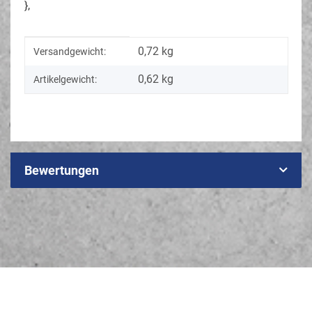
},
Produkteigenschaft
Wert
0,72 kg
Versandgewicht:
0,62
kg
Artikelgewicht:
Bewertungen