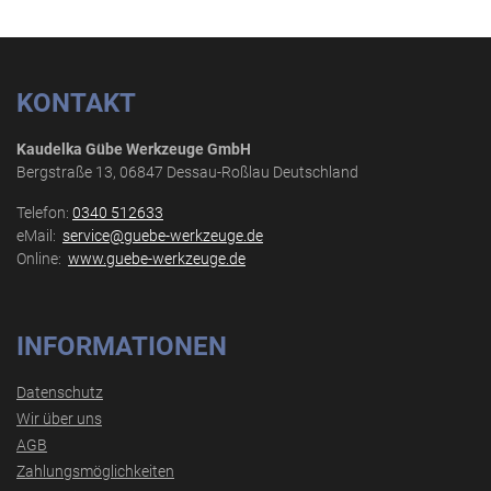
KONTAKT
Kaudelka Gübe Werkzeuge GmbH
Bergstraße 13, 06847 Dessau-Roßlau Deutschland
Telefon:
0340 512633
eMail:
service@guebe-werkzeuge.de
Online:
www.guebe-werkzeuge.de
INFORMATIONEN
Datenschutz
Wir über uns
AGB
Zahlungsmöglichkeiten