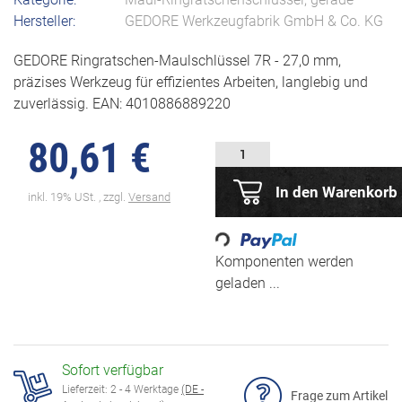
Hersteller:
GEDORE Werkzeugfabrik GmbH & Co. KG
GEDORE Ringratschen-Maulschlüssel 7R - 27,0 mm,
präzises Werkzeug für effizientes Arbeiten, langlebig und
zuverlässig. EAN: 4010886889220
80,61 €
In den Warenkorb
inkl. 19% USt. , zzgl.
Versand
Loading...
Komponenten werden
geladen ...
Sofort verfügbar
Lieferzeit:
2 - 4 Werktage
(DE -
Frage zum Artikel