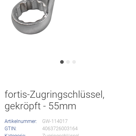
fortis-Zugringschlüssel,
gekröpft - 55mm
Artikelnummer:
GW-114017
GTIN:
4063726003164
Kategorie:
Zugringschlüssel