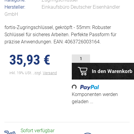
Hersteller:
Einkaufsbüro Deutscher Eisenhändler
GmbH
fortis-Zugringschlüssel, gekröpft - 55mm: Robuster
Schlüssel für sicheres Arbeiten. Perfekte Passform für
präzise Anwendungen. EAN: 4063726003164.
35,93 €
In den Warenkorb
inkl. 19% USt. , zzgl.
Versand
Loading...
Komponenten werden
geladen ...
Sofort verfügbar